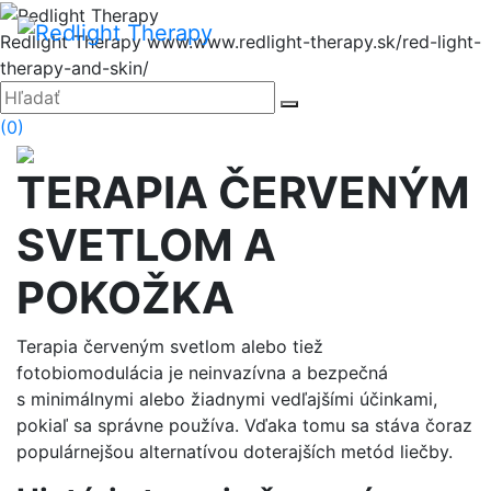
Hore
Menu
Redlight Therapy
www.www.redlight-therapy.sk/red-light-
therapy-and-skin/
Zatvoriť
Hľadať:
Hľadať
(0)
TERAPIA ČERVENÝM
SVETLOM A
POKOŽKA
Terapia červeným svetlom alebo tiež
fotobiomodulácia je neinvazívna a bezpečná
s minimálnymi alebo žiadnymi vedľajšími účinkami,
pokiaľ sa správne používa. Vďaka tomu sa stáva čoraz
populárnejšou alternatívou doterajších metód liečby.