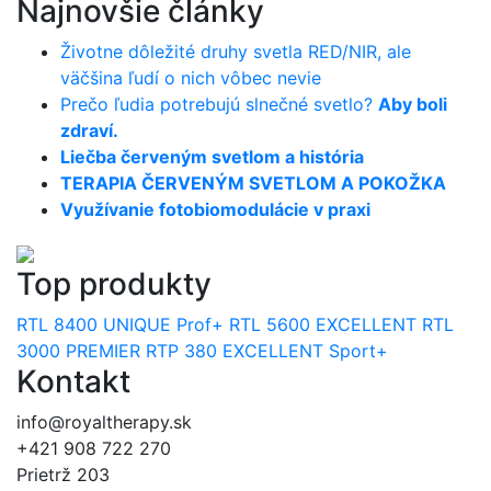
Najnovšie články
Životne dôležité druhy svetla RED/NIR, ale
väčšina ľudí o nich vôbec nevie
Prečo ľudia potrebujú slnečné svetlo?
Aby boli
zdraví.
Liečba červeným svetlom a história
TERAPIA ČERVENÝM SVETLOM A POKOŽKA
Využívanie fotobiomodulácie v praxi
Top produkty
RTL 8400 UNIQUE Prof+
RTL 5600 EXCELLENT
RTL
3000 PREMIER
RTP 380 EXCELLENT Sport+
Kontakt
info@royaltherapy.sk
+421 908 722 270
Prietrž 203