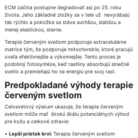
ECM začína postupne degradovať asi po 25. roku
života. Jeho základné zložky sa v tele už nevyrábajú
tak rýchlo a pokožka sa stáva suchšou, slabšou a
menej elastickou, starne.
Terapia červeným svetlom podporuje extracelulárne
matrice tým, že podporuje mitochondrie, ktoré pracujú
oveľa efektívnejšie a výkonnejšie. Tento proces je
podobný fotosyntéze, keď rastliny absorbujú slnečné
svetlo a premieňajú ho na energiu pre svoj rast.
Predpokladané výhody terapie
červeným svetlom
Celosvetový výskum ukazuje, že terapia červeným
svetlom môže mať širokú škálu potenciálnych výhod
pre kožu a celkové zdravie:
•
Lepší prietok krvi:
Terapia červeným svetlom