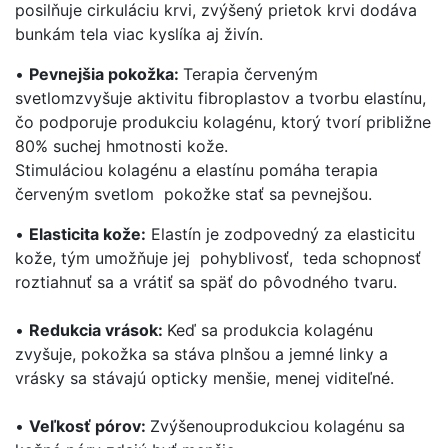
posilňuje cirkuláciu krvi, zvýšený prietok krvi dodáva
bunkám tela viac kyslíka aj živín.
•
Pevnejšia pokožka:
Terapia červeným
svetlomzvyšuje aktivitu fibroplastov a tvorbu elastínu,
čo podporuje produkciu kolagénu, ktorý tvorí približne
80% suchej hmotnosti kože.
Stimuláciou kolagénu a elastínu pomáha terapia
červeným svetlom pokožke stať sa pevnejšou.
•
Elasticita kože:
Elastín je zodpovedný za elasticitu
kože, tým umožňuje jej pohyblivosť, teda schopnosť
roztiahnuť sa a vrátiť sa späť do pôvodného tvaru.
•
Redukcia vrások:
Keď sa produkcia kolagénu
zvyšuje, pokožka sa stáva plnšou a jemné linky a
vrásky sa stávajú opticky menšie, menej viditeľné.
•
V
eľkosť pórov:
Zvýšenouprodukciou kolagénu sa