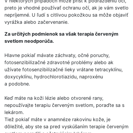
V niektorých prípadoch môže prísť k podráždeniu očí,
preto je vhodné používať ochranu očí, ak je vám svetlo
nepríjemné. U ľudí s citlivou pokožkou sa môže objaviť
vyrážka alebo začervenanie.
Za určitých podmienok sa však terapia červeným
svetlom neodporúča.
Hlavne pokiaľ mávate záchvaty, očné poruchy,
fotosenzibilizačné zdravotné problémy alebo ak
užívate fotosenzibilizačné lieky vrátane tetracyklínu,
doxycyklínu, hydrochlorotiazidu, naproxénu
a podobne.
Keď máte na koži lézie alebo otvorené rany,
nepoužívajte terapiu červeným svetlom, poraďte sa s
lekárom.
Tiež pokiaľ máte v anamnéze rakovinu kože, je
dôležité, aby ste sa pred vyskúšaním terapie červeným