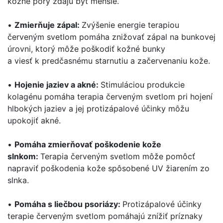
kožné póry zdajú byť menšie.
•
Zmierňuje zápal:
Zvýšenie energie terapiou
červeným svetlom pomáha znižovať zápal na bunkovej
úrovni, ktorý môže poškodiť kožné bunky
a viesť k predčasnému starnutiu a začervenaniu kože.
•
Hojenie jaziev a akné:
Stimuláciou produkcie
kolagénu pomáha terapia červeným svetlom pri hojení
hlbokých jaziev a jej protizápalové účinky môžu
upokojiť akné.
•
Pomáha z
mierňovať poškodenie kože
slnkom:
Terapia červeným svetlom môže pomôcť
napraviť poškodenia kože spôsobené UV žiarením zo
slnka.
•
Pomáha s liečbou
psoriázy:
Protizápalové účinky
terapie červeným svetlom pomáhajú znížiť príznaky