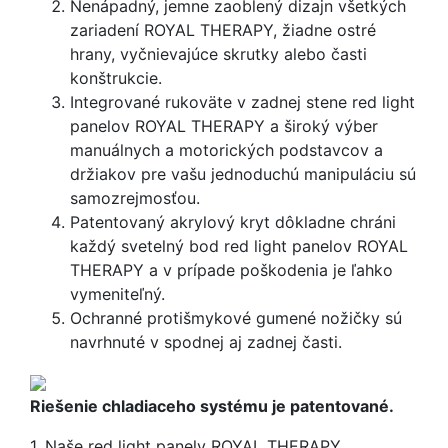
Nenápadný, jemne zaoblený dizajn všetkých
zariadení ROYAL THERAPY, žiadne ostré
hrany, vyčnievajúce skrutky alebo časti
konštrukcie.
Integrované rukoväte v zadnej stene red light
panelov ROYAL THERAPY a široký výber
manuálnych a motorických podstavcov a
držiakov pre vašu jednoduchú manipuláciu sú
samozrejmosťou.
Patentovaný akrylový kryt dôkladne chráni
každý svetelný bod red light panelov ROYAL
THERAPY a v prípade poškodenia je ľahko
vymeniteľný.
Ochranné protišmykové gumené nožičky sú
navrhnuté v spodnej aj zadnej časti.
Riešenie chladiaceho systému je patentované.
1. Naše red light panely ROYAL THERAPY