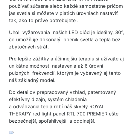
používať súčasne alebo každé samostatne pričom
jas svetla si môžete v piatich úrovniach nastaviť
tak, ako to práve potrebujete .
Uhol vyžarovania našich LED diód je ideálny, 30°,
čo umožňuje dokonalý prienik svetla a tepla bez
zbytočných strát.
Pre lepšie zážitky a účinnejšiu terapiu si užívajte aj
unikátne možnosti nastavenia až 6 úrovní
pulzných frekvencií, ktorým je vybavený aj tento
náš základný model.
Do detailov prepracovaný vzhľad, patentovaný
efektívny dizajn, systém chladenia
a odvádzania tepla robí náš skvelý ROYAL
THERAPY red light panel RTL 700 PREMIER ešte
bezpečnejší, spoľahlivejší a odolnejší.