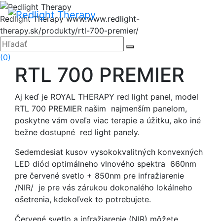
Hore
Menu
Redlight Therapy
www.www.redlight-
therapy.sk/produkty/rtl-700-premier/
Zatvoriť
Hľadať:
Hľadať
(0)
RTL 700 PREMIER
Aj keď je ROYAL THERAPY red light panel, model
RTL 700 PREMIER našim najmenším panelom,
poskytne vám oveľa viac terapie a úžitku, ako iné
bežne dostupné red light panely.
Sedemdesiat kusov vysokokvalitných konvexných
LED diód optimálneho vlnového spektra 660nm
pre červené svetlo + 850nm pre infražiarenie
/NIR/ je pre vás zárukou dokonalého lokálneho
ošetrenia, kdekoľvek to potrebujete.
Červené svetlo a infražiarenie (NIR) môžete