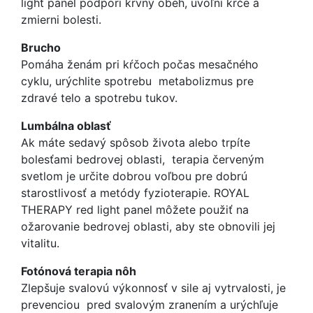
light panel podporí krvný obeh, uvoľní kŕče a
zmierni bolesti.
Brucho
Pomáha ženám pri kŕčoch počas mesačného
cyklu, urýchlite spotrebu metabolizmus pre
zdravé telo a spotrebu tukov.
Lumbálna oblasť
Ak máte sedavý spôsob života alebo trpíte
bolesťami bedrovej oblasti, terapia červeným
svetlom je určite dobrou voľbou pre dobrú
starostlivosť a metódy fyzioterapie. ROYAL
THERAPY red light panel môžete použiť na
ožarovanie bedrovej oblasti, aby ste obnovili jej
vitalitu.
Fotónová terapia nôh
Zlepšuje svalovú výkonnosť v sile aj vytrvalosti, je
prevenciou pred svalovým zranením a urýchľuje