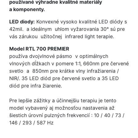
používané výhradne kvalitné materiály
a komponenty.
LED diody:
Konvexné vysoko kvalitné LED diódy s
42mil. a ideálnym uhlom vyžarovania 30° sú pre
vás zárukou užitočnej infrared light terapie.
Model RTL 700 PREMIER
používa dvojvlnové pásmo v optimálnych
vlnových dĺžkach v pomere 1:1, 660nm pre červené
svetlo a 850nm pre krátke vlny infražiarenia /
NIR/. 35 LED diód pre červené svetlo a 35 LED
diód pre infra žiarenie.
Pre lepšie zážitky a účinnejšiu terapiu je tento
model vybavený aj možnosťou nastavenia až
šiestich úrovní pulzných frekvencií : 10 / 40 / 73 /
146 / 293 / 587 Hz