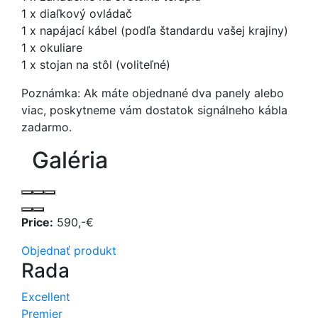
1 x diaľkový ovládač
1 x napájací kábel (podľa štandardu vašej krajiny)
1 x okuliare
1 x stojan na stôl (voliteľné)
Poznámka: Ak máte objednané dva panely alebo
viac, poskytneme vám dostatok signálneho kábla
zadarmo.
Galéria
Price:
590,-€
Objednať produkt
Rada
Excellent
Premier