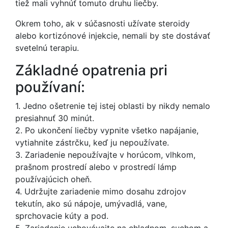
tiež mali vyhnúť tomuto druhu liečby.
Okrem toho, ak v súčasnosti užívate steroidy
alebo kortizónové injekcie, nemali by ste dostávať
svetelnú terapiu.
Základné opatrenia pri
používaní:
1. Jedno ošetrenie tej istej oblasti by nikdy nemalo
presiahnuť 30 minút.
2. Po ukončení liečby vypnite všetko napájanie,
vytiahnite zástrčku, keď ju nepoužívate.
3. Zariadenie nepoužívajte v horúcom, vlhkom,
prašnom prostredí alebo v prostredí lámp
používajúcich oheň.
4. Udržujte zariadenie mimo dosahu zdrojov
tekutín, ako sú nápoje, umývadlá, vane,
sprchovacie kúty a pod.
5. Zariadenie uchovávajte na chladnom, suchom a