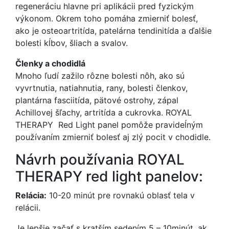
regeneráciu hlavne pri aplikácii pred fyzickým
výkonom. Okrem toho pomáha zmierniť bolesť,
ako je osteoartritída, patelárna tendinitída a ďalšie
bolesti kĺbov, šliach a svalov.
Členky a chodidlá
Mnoho ľudí zažilo rôzne bolesti nôh, ako sú
vyvrtnutia, natiahnutia, rany, bolesti členkov,
plantárna fasciitída, pätové ostrohy, zápal
Achillovej šľachy, artritída a cukrovka. ROYAL
THERAPY Red Light panel pomôže pravideĺným
používaním zmierniť bolesť aj zlý pocit v chodidle.
Návrh používania ROYAL
THERAPY red light panelov:
Relácia:
10-20 minút pre rovnakú oblasť tela v
relácii.
Je lepšie začať s kratším sedením 5 – 10minút, ak