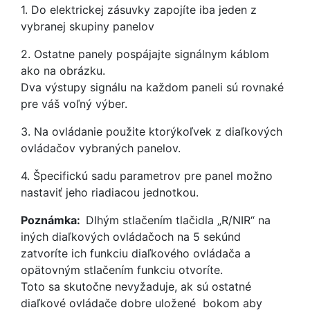
1. Do elektrickej zásuvky zapojíte iba jeden z
vybranej skupiny panelov
2. Ostatne panely pospájajte signálnym káblom
ako na obrázku.
Dva výstupy signálu na každom paneli sú rovnaké
pre váš voľný výber.
3. Na ovládanie použite ktorýkoľvek z diaľkových
ovládačov vybraných panelov.
4. Špecifickú sadu parametrov pre panel možno
nastaviť jeho riadiacou jednotkou.
Poznámka:
Dlhým stlačením tlačidla „R/NIR“ na
iných diaľkových ovládačoch na 5 sekúnd
zatvoríte ich funkciu diaľkového ovládača a
opätovným stlačením funkciu otvoríte.
Toto sa skutočne nevyžaduje, ak sú ostatné
diaľkové ovládače dobre uložené bokom aby